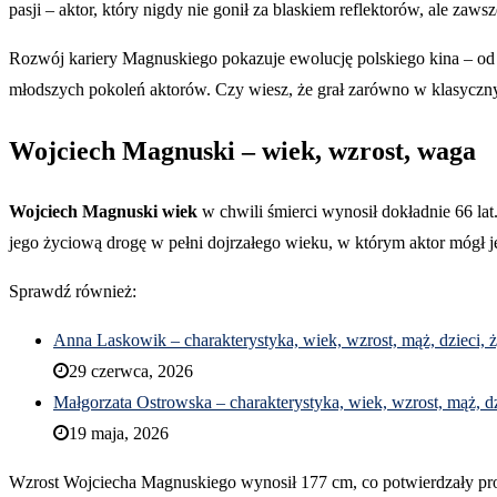
pasji – aktor, który nigdy nie gonił za blaskiem reflektorów, ale zawsz
Rozwój kariery Magnuskiego pokazuje ewolucję polskiego kina – od 
młodszych pokoleń aktorów. Czy wiesz, że grał zarówno w klasycznyc
Wojciech Magnuski – wiek, wzrost, waga
Wojciech Magnuski wiek
w chwili śmierci wynosił dokładnie 66 lat
jego życiową drogę w pełni dojrzałego wieku, w którym aktor mógł j
Sprawdź również:
Anna Laskowik – charakterystyka, wiek, wzrost, mąż, dzieci,
29 czerwca, 2026
Małgorzata Ostrowska – charakterystyka, wiek, wzrost, mąż, d
19 maja, 2026
Wzrost Wojciecha Magnuskiego wynosił 177 cm, co potwierdzały profes