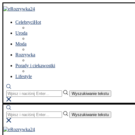
Celebryci
Hot
Uroda
Moda
Rozrywka
Porady i ciekawostki
Lifestyle
Wyszukiwanie tekstu
Wyszukiwanie tekstu