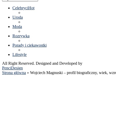
Celebryci
Hot
Uroda
Moda
Rozrywka
Porady i ciekawostki
Lifestyle
All Right Reserved. Designed and Developed by
PenciDesign
Strona główna
»
Wojciech Magnuski – profil biograficzny, wiek, wzros