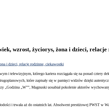
ek, wzrost, życiorys, żona i dzieci, relacje
ym i telewizyjnym, którego kariera rozciągała się na ponad cztery 
 drugoplanowych, które zapisały się w pamięci widzów dzięki autentyc
 czy „Godzina „W””, Magnuski uosabiał pokolenie aktorów wychowanyc
 młodości i trwała aż do ostatnich lat. Absolwent prestiżowej PWST w W