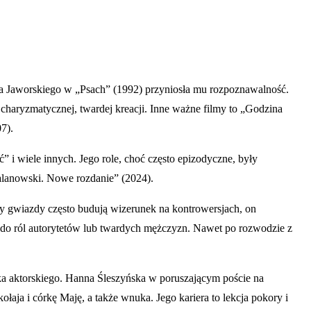
 rola Jaworskiego w „Psach” (1992) przyniosła mu rozpoznawalność.
 charyzmatycznej, twardej kreacji. Inne ważne filmy to „Godzina
7).
ć” i wiele innych. Jego role, choć często epizodyczne, były
Malanowski. Nowe rozdanie” (2024).
dy gwiazdy często budują wizerunek na kontrowersjach, on
m do ról autorytetów lub twardych mężczyzn. Nawet po rozwodzie z
ska aktorskiego. Hanna Śleszyńska w poruszającym poście na
ołaja i córkę Maję, a także wnuka. Jego kariera to lekcja pokory i