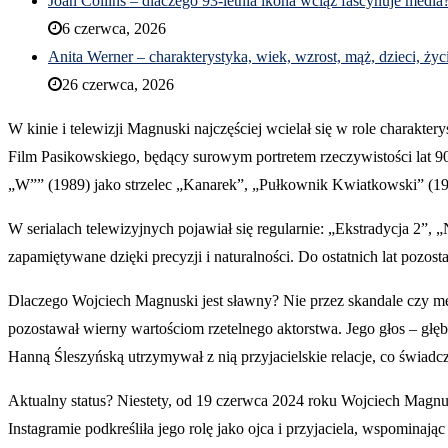
Joan Collins – dlaczego 93-letnia ikona wciąż fascynuje media
6 czerwca, 2026
Anita Werner – charakterystyka, wiek, wzrost, mąż, dzieci, ż
26 czerwca, 2026
W kinie i telewizji Magnuski najczęściej wcielał się w role charakt
Film Pasikowskiego, będący surowym portretem rzeczywistości lat 90.
„W”” (1989) jako strzelec „Kanarek”, „Pułkownik Kwiatkowski” (199
W serialach telewizyjnych pojawiał się regularnie: „Ekstradycja 2”, 
zapamiętywane dzięki precyzji i naturalności. Do ostatnich lat pozo
Dlaczego Wojciech Magnuski jest sławny? Nie przez skandale czy med
pozostawał wierny wartościom rzetelnego aktorstwa. Jego głos – głę
Hanną Śleszyńską utrzymywał z nią przyjacielskie relacje, co świadcz
Aktualny status? Niestety, od 19 czerwca 2024 roku Wojciech Magnus
Instagramie podkreśliła jego rolę jako ojca i przyjaciela, wspominają