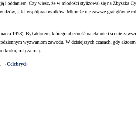
i oddaniem. Czy wiesz, że w młodości stylizował się na Zbyszka Cyb
widzów, jak i współpracowników. Mimo że nie zawsze grał główne rol
arca 1958). Był aktorem, którego obecność na ekranie i scenie zawsze wn
 codziennym wyzwaniom zawodu. W dzisiejszych czasach, gdy aktorstw
o kroku, rolą za rolą.
na →
Celebryci
←