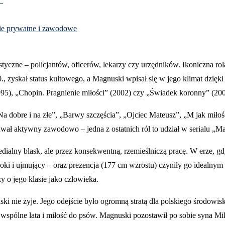
?
ycie prywatne i zawodowe
erystyczne – policjantów, oficerów, lekarzy czy urzędników. Ikoniczna
, zyskał status kultowego, a Magnuski wpisał się w jego klimat dzięki
5), „Chopin. Pragnienie miłości” (2002) czy „Świadek koronny” (200
„Na dobre i na złe”, „Barwy szczęścia”, „Ojciec Mateusz”, „M jak miłoś
stawał aktywny zawodowo – jedna z ostatnich ról to udział w serialu „
ialny blask, ale przez konsekwentną, rzemieślniczą pracę. W erze, g
boki i ujmujący – oraz prezencja (177 cm wzrostu) czyniły go idealny
y o jego klasie jako człowieka.
ki nie żyje. Jego odejście było ogromną stratą dla polskiego środowi
c wspólne lata i miłość do psów. Magnuski pozostawił po sobie syna Mik