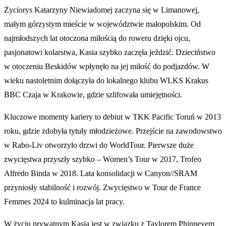
Życiorys Katarzyny Niewiadomej zaczyna się w Limanowej,
małym górzystym mieście w województwie małopolskim. Od
najmłodszych lat otoczona miłością do roweru dzięki ojcu,
pasjonatowi kolarstwa, Kasia szybko zaczęła jeździć. Dzieciństwo
w otoczeniu Beskidów wpłynęło na jej miłość do podjazdów. W
wieku nastoletnim dołączyła do lokalnego klubu WLKS Krakus
BBC Czaja w Krakowie, gdzie szlifowała umiejętności.
Kluczowe momenty kariery to debiut w TKK Pacific Toruń w 2013
roku, gdzie zdobyła tytuły młodzieżowe. Przejście na zawodowstwo
w Rabo-Liv otworzyło drzwi do WorldTour. Pierwsze duże
zwycięstwa przyszły szybko – Women’s Tour w 2017, Trofeo
Alfredo Binda w 2018. Lata konsolidacji w Canyon//SRAM
przyniosły stabilność i rozwój. Zwycięstwo w Tour de France
Femmes 2024 to kulminacja lat pracy.
W życiu prywatnym Kasia jest w związku z Taylorem Phinneyem