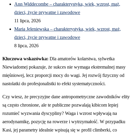
Ann Widdecombe – charakterystyka, wiek, wzrost, mąż,
dzieci, życie prywatne i zawodowe
11 lipca, 2026
Maria Jeleniewska – charakterystyka, wiek, wzrost, mąż,
dzieci, życie prywatne i zawodowe
8 lipca, 2026
Kluczowa wskazówka:
Dla amatorów kolarstwa, sylwetka
Niewiadomej pokazuje, że sukces nie wymaga ekstremalnej masy
mięśniowej, lecz proporcji mocy do wagi. Jej rozwój fizyczny od
nastolatki do profesjonalistki to efekt systematyczności.
Czy wiesz, że precyzyjne dane antropometryczne zawodników elity
są często chronione, ale te publiczne pozwalają kibicom lepiej
rozumieć wyzwania dyscypliny? Waga i wzrost wpływają na
aerodynamikę, pozycję na rowerze i wytrzymałość. W przypadku
Kasi, jej parametry idealnie wpisują się w profil climberki, co