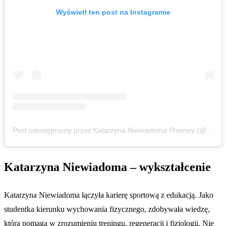
Wyświetl ten post na Instagramie
Post udostępniony przez Katarzyna Niewiadoma Phinney (@kasianiewiadoma94)
Katarzyna Niewiadoma – wykształcenie
Katarzyna Niewiadoma łączyła karierę sportową z edukacją. Jako
studentka kierunku wychowania fizycznego, zdobywała wiedzę,
która pomaga w zrozumieniu treningu, regeneracji i fizjologii. Nie