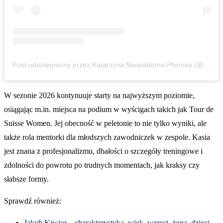
Post udostępniony przez Katarzyna Niewiadoma Phinney (@kasianiewiadoma94)
W sezonie 2026 kontynuuje starty na najwyższym poziomie,
osiągając m.in. miejsca na podium w wyścigach takich jak Tour de
Suisse Women. Jej obecność w peletonie to nie tylko wyniki, ale
także rola mentorki dla młodszych zawodniczek w zespole. Kasia
jest znana z profesjonalizmu, dbałości o szczegóły treningowe i
zdolności do powrotu po trudnych momentach, jak kraksy czy
słabsze formy.
Sprawdź również:
Jakub Kiwior – charakterystyka, wiek, wzrost, żona, dzieci,