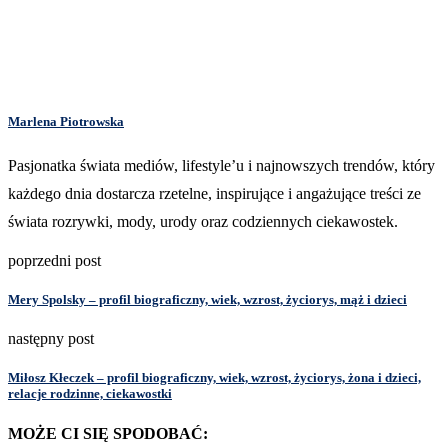
Marlena Piotrowska
Pasjonatka świata mediów, lifestyle’u i najnowszych trendów, który
każdego dnia dostarcza rzetelne, inspirujące i angażujące treści ze
świata rozrywki, mody, urody oraz codziennych ciekawostek.
poprzedni post
Mery Spolsky – profil biograficzny, wiek, wzrost, życiorys, mąż i dzieci
następny post
Miłosz Kłeczek – profil biograficzny, wiek, wzrost, życiorys, żona i dzieci,
relacje rodzinne, ciekawostki
MOŻE CI SIĘ SPODOBAĆ: