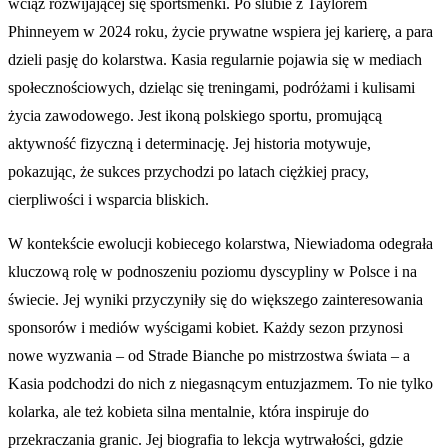
wciąż rozwijającej się sportsmenki. Po ślubie z Taylorem
Phinneyem w 2024 roku, życie prywatne wspiera jej karierę, a para
dzieli pasję do kolarstwa. Kasia regularnie pojawia się w mediach
społecznościowych, dzieląc się treningami, podróżami i kulisami
życia zawodowego. Jest ikoną polskiego sportu, promującą
aktywność fizyczną i determinację. Jej historia motywuje,
pokazując, że sukces przychodzi po latach ciężkiej pracy,
cierpliwości i wsparcia bliskich.
W kontekście ewolucji kobiecego kolarstwa, Niewiadoma odegrała
kluczową rolę w podnoszeniu poziomu dyscypliny w Polsce i na
świecie. Jej wyniki przyczyniły się do większego zainteresowania
sponsorów i mediów wyścigami kobiet. Każdy sezon przynosi
nowe wyzwania – od Strade Bianche po mistrzostwa świata – a
Kasia podchodzi do nich z niegasnącym entuzjazmem. To nie tylko
kolarka, ale też kobieta silna mentalnie, która inspiruje do
przekraczania granic. Jej biografia to lekcja wytrwałości, gdzie