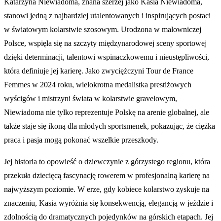
Katarzyna Niewiadoma, znana szerzej jako Kasia Niewiadoma,
stanowi jedną z najbardziej utalentowanych i inspirujących postaci
w światowym kolarstwie szosowym. Urodzona w malowniczej
Polsce, wspięła się na szczyty międzynarodowej sceny sportowej
dzięki determinacji, talentowi wspinaczkowemu i nieustępliwości,
która definiuje jej karierę. Jako zwyciężczyni Tour de France
Femmes w 2024 roku, wielokrotna medalistka prestiżowych
wyścigów i mistrzyni świata w kolarstwie gravelowym,
Niewiadoma nie tylko reprezentuje Polskę na arenie globalnej, ale
także staje się ikoną dla młodych sportsmenek, pokazując, że ciężka
praca i pasja mogą pokonać wszelkie przeszkody.
Jej historia to opowieść o dziewczynie z górzystego regionu, która
przekuła dziecięcą fascynację rowerem w profesjonalną karierę na
najwyższym poziomie. W erze, gdy kobiece kolarstwo zyskuje na
znaczeniu, Kasia wyróżnia się konsekwencją, elegancją w jeździe i
zdolnością do dramatycznych pojedynków na górskich etapach. Jej