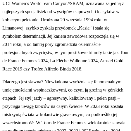
UCI Women’s WorldTeam Canyon//SRAM, uznawana za jedną z
najlepszych specjalistek od wyścigów etapowych i klasyków w
kobiecym peletonie. Urodzona 29 września 1994 roku w
Limanowej, szybko zyskała przydomek „Kasia” i stała się
symbolem determinacji. Jej kariera zawodowa rozpoczęła się w
2014 roku, a od tamtej pory zgromadziła osiemnaście
profesjonalnych zwycięstw, w tym prestiżowe triumfy takie jak Tour
de France Femmes 2024, La Flèche Wallonne 2024, Amstel Gold
Race 2019 czy Trofeo Alfredo Binda 2018.
Dlaczego jest sławna? Niewiadoma wyróżnia się fenomenalnymi
umiejętnościami wspinaczkowymi, co czyni ją groźną w górskich
etapach. Jej styl jazdy – agresywny, kalkulowany i pełen pasji –
przyciąga uwagę kibiców na całym świecie. W 2023 roku została
mistrzynią świata w kolarstwie gravelowym, co podkreśliło jej
wszechstronność. W Tour de France Femmes wielokrotnie stawała
na podium: trzecie miejsca w 2022, 2023 i 2025 roku, a w 2024