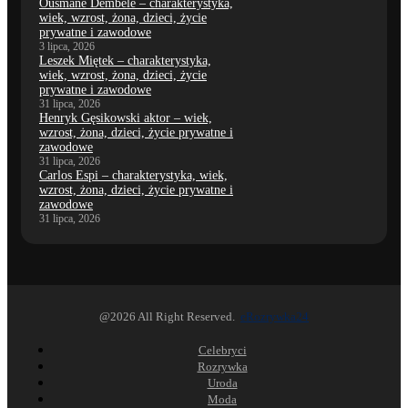
Ousmane Dembele – charakterystyka,
wiek, wzrost, żona, dzieci, życie
prywatne i zawodowe
3 lipca, 2026
Leszek Miętek – charakterystyka,
wiek, wzrost, żona, dzieci, życie
prywatne i zawodowe
31 lipca, 2026
Henryk Gęsikowski aktor – wiek,
wzrost, żona, dzieci, życie prywatne i
zawodowe
31 lipca, 2026
Carlos Espi – charakterystyka, wiek,
wzrost, żona, dzieci, życie prywatne i
zawodowe
31 lipca, 2026
@2026 All Right Reserved.
eRozrywka24
Celebryci
Rozrywka
Uroda
Moda